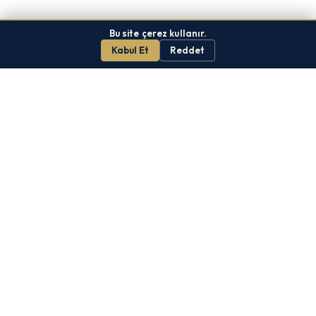
Bu site çerez kullanır.
PDF indir
Kabul Et
Reddet
PDF indir
PDF indir
PDF indir
PDF indir
PDF indir
PDF indir
PDF indir