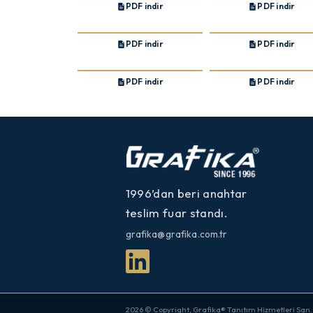
PDF indir
PDF indir
PDF indir
PDF indir
PDF indir
PDF indir
1996’dan beri anahtar
teslim fuar standı.
grafika@grafika.com.tr
2026 © Copyright, Grafika® Tanıtım Hizmetleri San. ve