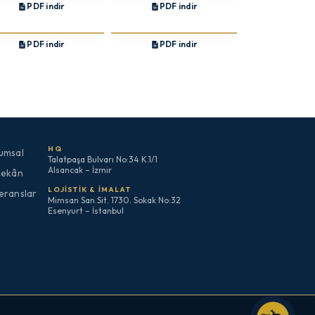
PDF indir
PDF indir
PDF indir
PDF indir
HQ
umsal
Talatpaşa Bulvarı No:34 K.1/1
Alsancak – İzmir
Mekân
LOJISTIK & İMALAT
eranslar
Mimsan San.Sit. 1730. Sokak No:32
Esenyurt – İstanbul