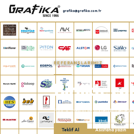
grafika@grafika.com.tr
REFERANSLARIMIZ
Birlikte ça
Fuar, iç mekân ve yönlendirmede iş 
Teklif Al
Asistana yazın