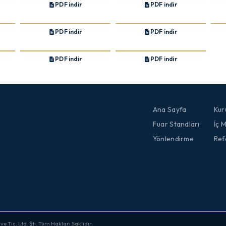
PDF indir
PDF indir
PDF indir
PDF indir
PDF indir
PDF indir
Ana Sayfa
Kur
Fuar Standları
İç 
Yönlendirme
Ref
 Tic. Ltd. Şti. Tüm Hakları Saklıdır.