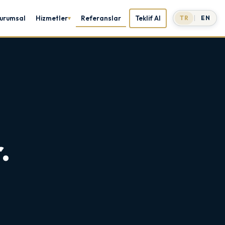
urumsal
Hizmetler
Referanslar
Teklif Al
TR
EN
.