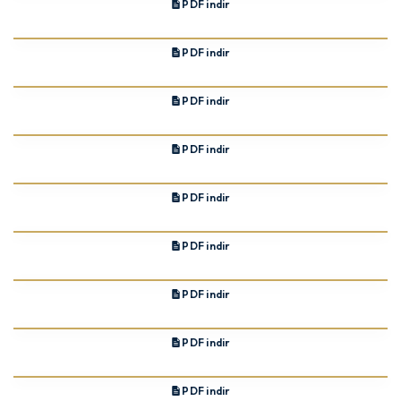
PDF indir
PDF indir
PDF indir
PDF indir
PDF indir
PDF indir
PDF indir
PDF indir
PDF indir