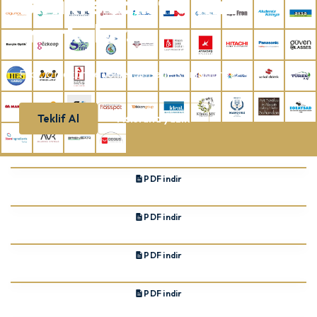
Birlikte çalıştığımız
markalar.
Fuar, iç mekân ve yönlendirmede iş ortaklarımız.
Teklif Al
Asistana yazın
PDF indir
PDF indir
PDF indir
PDF indir