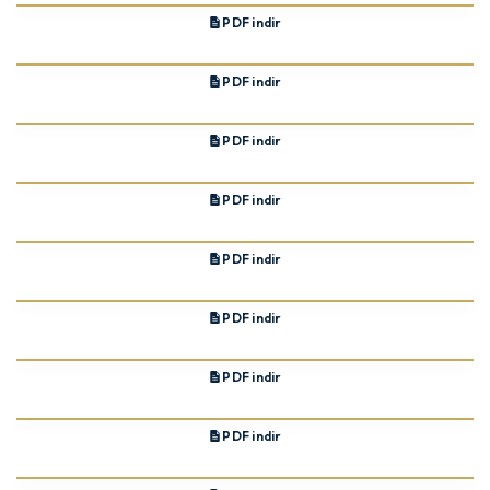
PDF indir
PDF indir
PDF indir
PDF indir
PDF indir
PDF indir
PDF indir
PDF indir