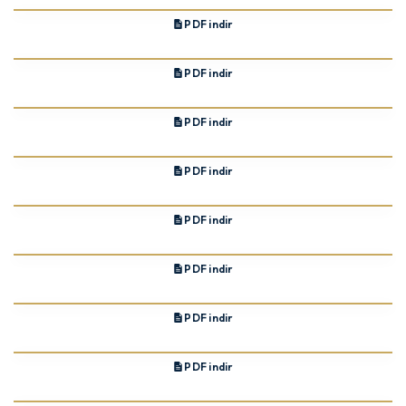
PDF indir
PDF indir
PDF indir
PDF indir
PDF indir
PDF indir
PDF indir
PDF indir