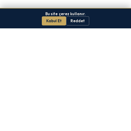
Bu site çerez kullanır.
PDF indir
Kabul Et
Reddet
PDF indir
PDF indir
PDF indir
PDF indir
PDF indir
PDF indir
PDF indir