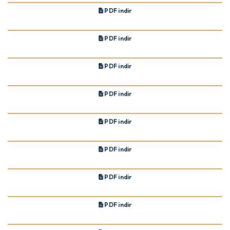
PDF indir
PDF indir
PDF indir
PDF indir
PDF indir
PDF indir
PDF indir
PDF indir