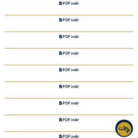
PDF indir
PDF indir
PDF indir
PDF indir
PDF indir
PDF indir
PDF indir
PDF indir
PDF indir