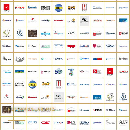
REFERANSLARIMIZ