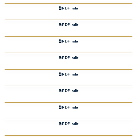
PDF indir
PDF indir
PDF indir
PDF indir
PDF indir
PDF indir
PDF indir
PDF indir