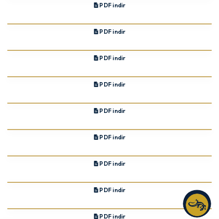
PDF indir
PDF indir
PDF indir
PDF indir
PDF indir
PDF indir
PDF indir
PDF indir
PDF indir