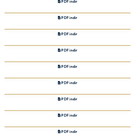
PDF indir
PDF indir
PDF indir
PDF indir
PDF indir
PDF indir
PDF indir
PDF indir
PDF indir