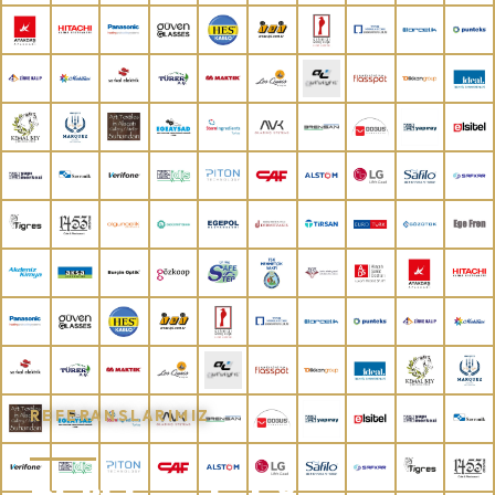
REFERANSLARIMIZ