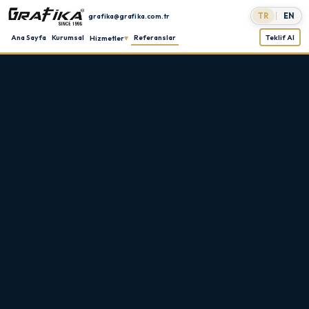
TR
EN
grafika@grafika.com.tr
Ana Sayfa
Kurumsal
Referanslar
Teklif Al
Hizmetler