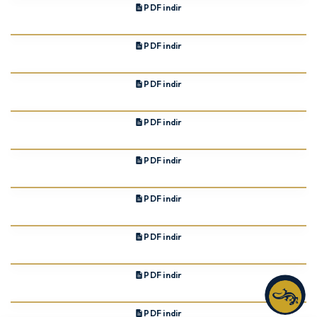
PDF indir
PDF indir
PDF indir
PDF indir
PDF indir
PDF indir
PDF indir
PDF indir
PDF indir