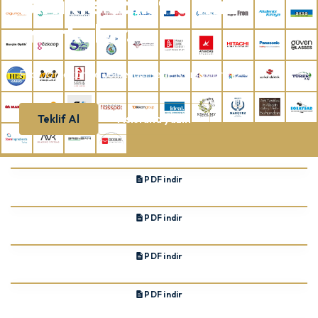
Birlikte çalıştığımız
markalar.
Fuar, iç mekân ve yönlendirmede iş ortaklarımız.
Teklif Al
Asistana yazın
PDF indir
PDF indir
PDF indir
PDF indir