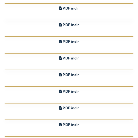
PDF indir
PDF indir
PDF indir
PDF indir
PDF indir
PDF indir
PDF indir
PDF indir