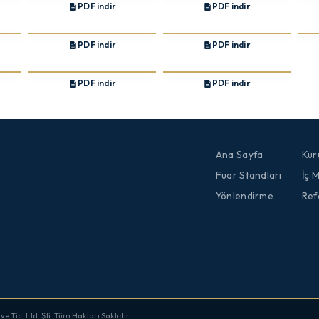
PDF indir
PDF indir
PDF indir
PDF indir
PDF indir
PDF indir
Ana Sayfa
Kur
Fuar Standları
İç 
Yönlendirme
Ref
 Tic. Ltd. Şti. Tüm Hakları Saklıdır.