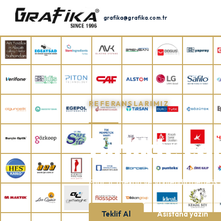
grafika@grafika.com.tr
REFERANSLARIMIZ
Birlikte ça
Fuar, iç mekân ve yönlendirmede iş 
Teklif Al
Asistana yazın