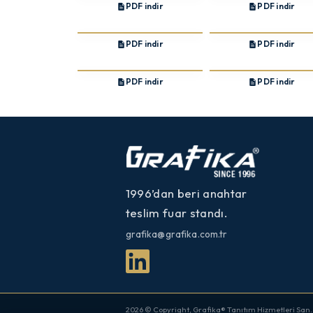
PDF indir
PDF indir
PDF indir
PDF indir
PDF indir
PDF indir
1996’dan beri anahtar
teslim fuar standı.
grafika@grafika.com.tr
2026 © Copyright, Grafika® Tanıtım Hizmetleri San. ve