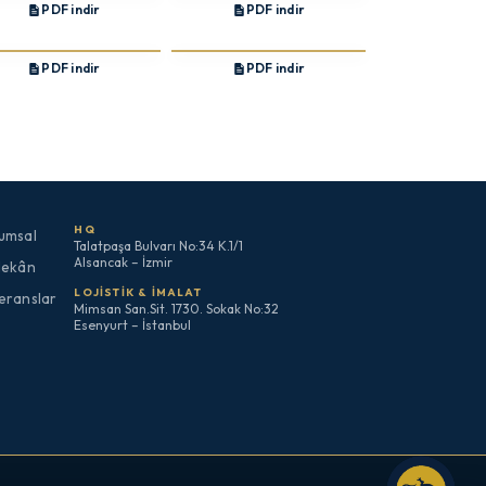
PDF indir
PDF indir
PDF indir
PDF indir
HQ
umsal
Talatpaşa Bulvarı No:34 K.1/1
Alsancak – İzmir
Mekân
LOJISTIK & İMALAT
eranslar
Mimsan San.Sit. 1730. Sokak No:32
Esenyurt – İstanbul