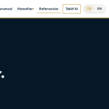
urumsal
Hizmetler
Referanslar
Teklif Al
TR
EN
.